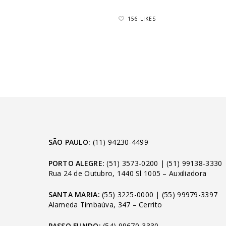
156 LIKES
SÃO PAULO:
(11) 94230-4499
PORTO ALEGRE:
(51) 3573-0200
|
(51) 99138-3330
Rua 24 de Outubro, 1440 Sl 1005 – Auxiliadora
SANTA MARIA:
(55) 3225-0000
|
(55) 99979-3397
Alameda Timbaúva, 347 – Cerrito
PASSO FUNDO:
(54) 99670-3330