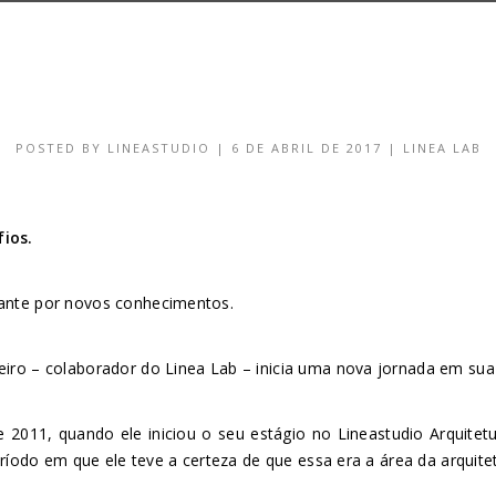
POSTED BY
LINEASTUDIO
|
6 DE ABRIL DE 2017
|
LINEA LAB
ios.
sante por novos conhecimentos.
eiro – colaborador do Linea Lab – inicia uma nova jornada em sua 
l de 2011, quando ele iniciou o seu estágio no Lineastudio Arqui
período em que ele teve a certeza de que essa era a área da arquite