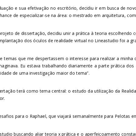
duação e sua efetivação no escritório, decidiu ir em busca de no
hance de especializar-se na área: o mestrado em arquitetura, com 
ojeto de dissertação, decidiu unir a prática à teoria escolhendo 
mplantação dos óculos de realidade virtual no Lineastudio foi a gr
e temas que me despertassem o interesse para realizar a minha d
aginava. Eu estava trabalhando diariamente a parte prática dos ó
osidade de uma investigação maior do tema”.
rtação terá como tema central: o estudo da utilização da Realidad
or.
esafios para o Raphael, que viajará semanalmente para Pelotas 
astudio buscando aliar teoria x prática e o aperfeiçoamento consta