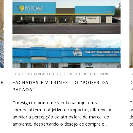
POSTED BY
LINEASTUDIO
|
15 DE OUTUBRO DE 2020
P
DE
FACHADAS E VITRINES – O “PODER DA
D
PARADA”
I
O design do ponto de venda na arquitetura
O
comercial tem o objetivo de impactar, diferenciar,
p
ampliar a percepção da atmosfera da marca, do
d
ambiente, despertando o desejo de compra e...
o