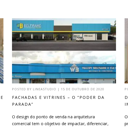
POSTED BY
LINEASTUDIO
|
15 DE OUTUBRO DE 2020
P
DE
FACHADAS E VITRINES – O “PODER DA
D
PARADA”
I
O design do ponto de venda na arquitetura
O
comercial tem o objetivo de impactar, diferenciar,
p