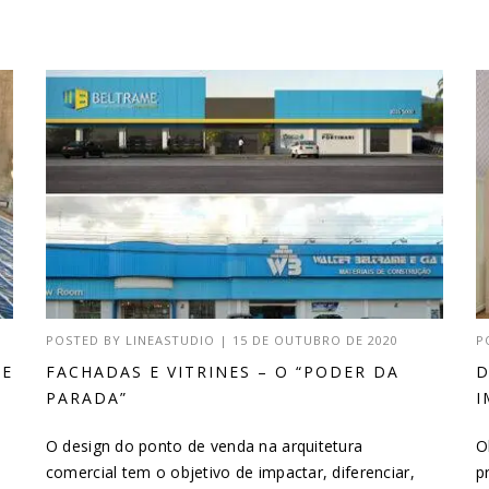
POSTED BY
LINEASTUDIO
|
15 DE OUTUBRO DE 2020
P
DE
FACHADAS E VITRINES – O “PODER DA
D
PARADA”
I
O design do ponto de venda na arquitetura
O
comercial tem o objetivo de impactar, diferenciar,
p