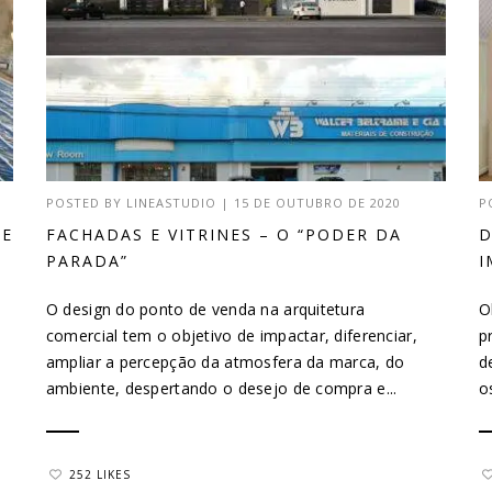
POSTED BY
LINEASTUDIO
|
15 DE OUTUBRO DE 2020
P
DE
FACHADAS E VITRINES – O “PODER DA
D
PARADA”
I
O design do ponto de venda na arquitetura
O
comercial tem o objetivo de impactar, diferenciar,
p
ampliar a percepção da atmosfera da marca, do
d
ambiente, despertando o desejo de compra e...
o
252 LIKES