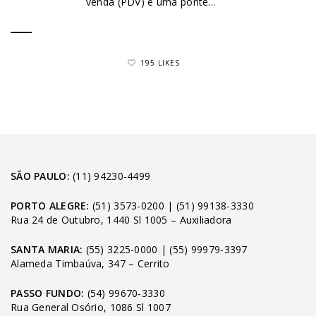
venda (PDV) é uma ponte...
195 LIKES
SÃO PAULO:
(11) 94230-4499
PORTO ALEGRE:
(51) 3573-0200
|
(51) 99138-3330
Rua 24 de Outubro, 1440 Sl 1005 – Auxiliadora
SANTA MARIA:
(55) 3225-0000
|
(55) 99979-3397
Alameda Timbaúva, 347 – Cerrito
PASSO FUNDO:
(54) 99670-3330
Rua General Osório, 1086 Sl 1007