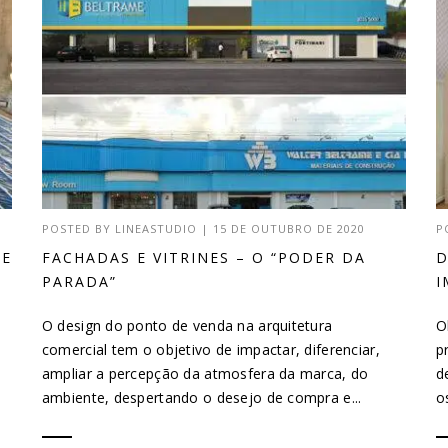
POSTED BY
LINEASTUDIO
|
15 DE OUTUBRO DE 2020
P
DE
FACHADAS E VITRINES – O “PODER DA
D
PARADA”
I
O design do ponto de venda na arquitetura
O
comercial tem o objetivo de impactar, diferenciar,
p
ampliar a percepção da atmosfera da marca, do
d
ambiente, despertando o desejo de compra e...
o