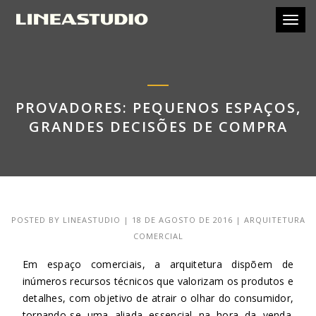
Toggl
PROVADORES: PEQUENOS ESPAÇOS,
GRANDES DECISÕES DE COMPRA
POSTED BY
LINEASTUDIO
|
18 DE AGOSTO DE 2016
|
ARQUITETURA
COMERCIAL
Em espaço comerciais, a arquitetura dispõem de
inúmeros recursos técnicos que valorizam os produtos e
detalhes, com objetivo de atrair o olhar do consumidor,
tornando-se uma aliada essencial na hora da venda.