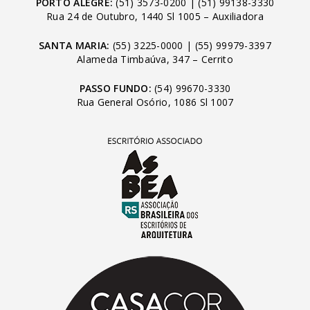
PORTO ALEGRE:
(51) 3573-0200
|
(51) 99138-3330
Rua 24 de Outubro, 1440 Sl 1005 – Auxiliadora
SANTA MARIA:
(55) 3225-0000
|
(55) 99979-3397
Alameda Timbaúva, 347 – Cerrito
PASSO FUNDO:
(54) 99670-3330
Rua General Osório, 1086 Sl 1007