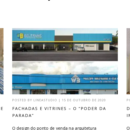
POSTED BY
LINEASTUDIO
|
15 DE OUTUBRO DE 2020
P
DE
FACHADAS E VITRINES – O “PODER DA
D
PARADA”
I
O design do ponto de venda na arquitetura
O