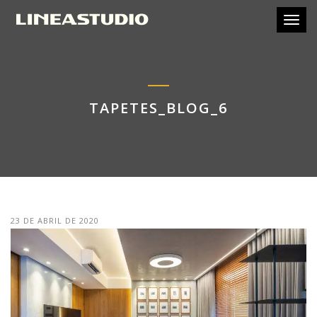
Toggl
TAPETES_BLOG_6
23 DE ABRIL DE 2020