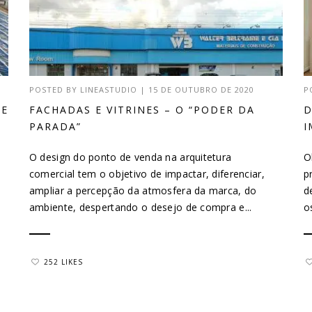
POSTED BY
LINEASTUDIO
|
15 DE OUTUBRO DE 2020
P
DE
FACHADAS E VITRINES – O “PODER DA
D
PARADA”
I
O design do ponto de venda na arquitetura
O
comercial tem o objetivo de impactar, diferenciar,
p
ampliar a percepção da atmosfera da marca, do
d
ambiente, despertando o desejo de compra e...
o
252 LIKES