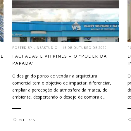
POSTED BY
LINEASTUDIO
|
15 DE OUTUBRO DE 2020
P
DE
FACHADAS E VITRINES – O “PODER DA
D
PARADA”
I
O design do ponto de venda na arquitetura
O
comercial tem o objetivo de impactar, diferenciar,
p
ampliar a percepção da atmosfera da marca, do
d
ambiente, despertando o desejo de compra e...
o
251 LIKES