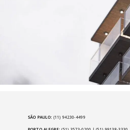
SÃO PAULO:
(11) 94230-4499
PORTO ALEGRE:
(51) 3573-0200
|
(51) 99138-3330