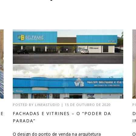
POSTED BY
LINEASTUDIO
|
15 DE OUTUBRO DE 2020
P
DE
FACHADAS E VITRINES – O “PODER DA
D
PARADA”
I
O design do ponto de venda na arquitetura
O