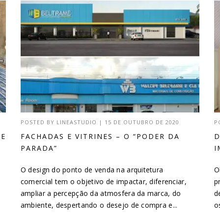
POSTED BY
LINEASTUDIO
|
15 DE OUTUBRO DE 2020
P
DE
FACHADAS E VITRINES – O “PODER DA
D
PARADA”
I
O design do ponto de venda na arquitetura
O
comercial tem o objetivo de impactar, diferenciar,
p
ampliar a percepção da atmosfera da marca, do
d
ambiente, despertando o desejo de compra e...
o