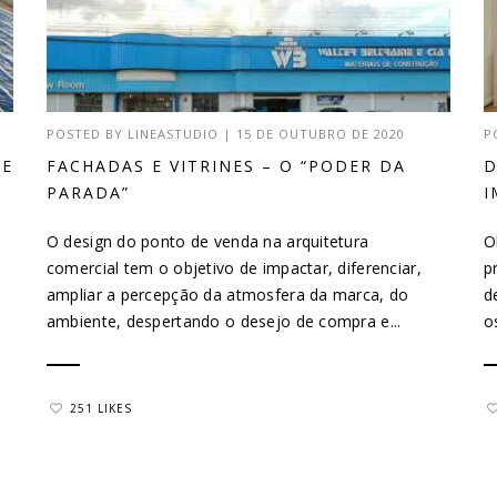
POSTED BY
LINEASTUDIO
|
15 DE OUTUBRO DE 2020
P
DE
FACHADAS E VITRINES – O “PODER DA
D
PARADA”
I
O design do ponto de venda na arquitetura
O
comercial tem o objetivo de impactar, diferenciar,
p
ampliar a percepção da atmosfera da marca, do
d
ambiente, despertando o desejo de compra e...
o
251 LIKES