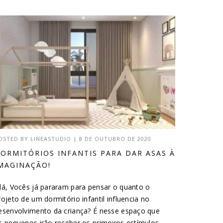
OSTED BY
LINEASTUDIO
|
8 DE OUTUBRO DE 2020
ORMITÓRIOS INFANTIS PARA DAR ASAS À
MAGINAÇÃO!
lá, Vocês já pararam para pensar o quanto o
rojeto de um dormitório infantil influencia no
esenvolvimento da criança? É nesse espaço que
s pequenos irão receber os primeiros estímulos...