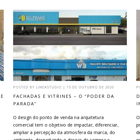
POSTED BY
LINEASTUDIO
|
15 DE OUTUBRO DE 2020
P
DE
FACHADAS E VITRINES – O “PODER DA
D
PARADA”
I
O design do ponto de venda na arquitetura
O
comercial tem o objetivo de impactar, diferenciar,
p
ampliar a percepção da atmosfera da marca, do
d
ambiente, despertando o desejo de compra e...
o