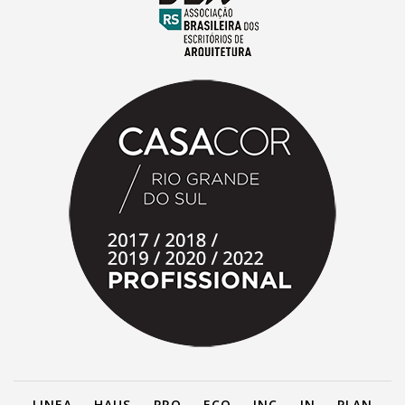
LINEA
HAUS
PRO
ECO
INC
IN
PLAN