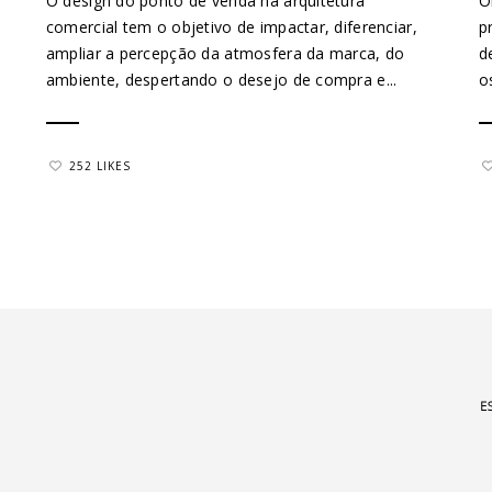
O design do ponto de venda na arquitetura
O
comercial tem o objetivo de impactar, diferenciar,
p
ampliar a percepção da atmosfera da marca, do
d
ambiente, despertando o desejo de compra e...
o
252 LIKES