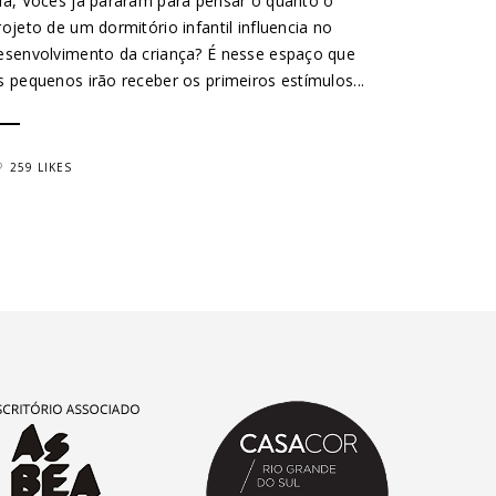
lá, Vocês já pararam para pensar o quanto o
rojeto de um dormitório infantil influencia no
esenvolvimento da criança? É nesse espaço que
s pequenos irão receber os primeiros estímulos...
259 LIKES