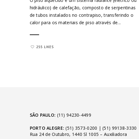
O piso aquecido é um sistema radiante (elétrico ou
hidráulico) de calefação, composto de serpentinas
de tubos instalados no contrapiso, transferindo o
calor para os materiais de piso através de...
255 LIKES
SÃO PAULO:
(11) 94230-4499
PORTO ALEGRE:
(51) 3573-0200
|
(51) 99138-3330
Rua 24 de Outubro, 1440 Sl 1005 – Auxiliadora