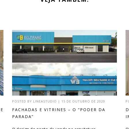
POSTED BY
LINEASTUDIO
|
15 DE OUTUBRO DE 2020
P
DE
FACHADAS E VITRINES – O “PODER DA
D
PARADA”
I