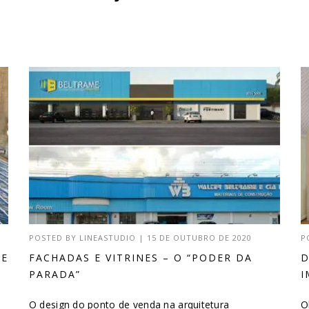
POSTED BY
LINEASTUDIO
|
15 DE OUTUBRO DE 2020
P
DE
FACHADAS E VITRINES – O “PODER DA
D
PARADA”
I
O design do ponto de venda na arquitetura
O