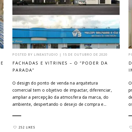
POSTED BY
LINEASTUDIO
|
15 DE OUTUBRO DE 2020
P
DE
FACHADAS E VITRINES – O “PODER DA
D
PARADA”
I
O design do ponto de venda na arquitetura
O
comercial tem o objetivo de impactar, diferenciar,
p
ampliar a percepção da atmosfera da marca, do
d
ambiente, despertando o desejo de compra e...
o
252 LIKES