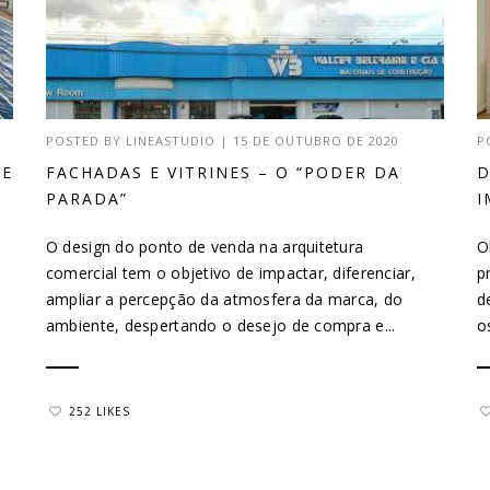
POSTED BY
LINEASTUDIO
|
15 DE OUTUBRO DE 2020
P
DE
FACHADAS E VITRINES – O “PODER DA
D
PARADA”
I
O design do ponto de venda na arquitetura
O
comercial tem o objetivo de impactar, diferenciar,
p
ampliar a percepção da atmosfera da marca, do
d
ambiente, despertando o desejo de compra e...
o
252 LIKES