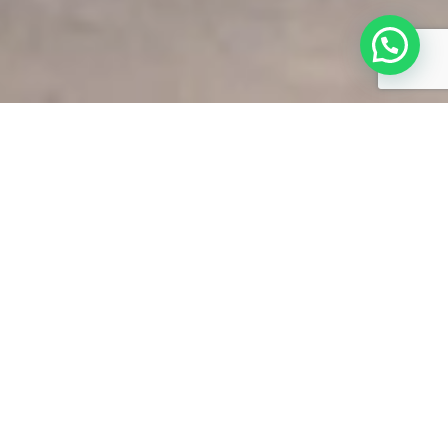
AVMB SOLUÇÕES EM TI
Local: Santa Maria – RS
Ano: 2023