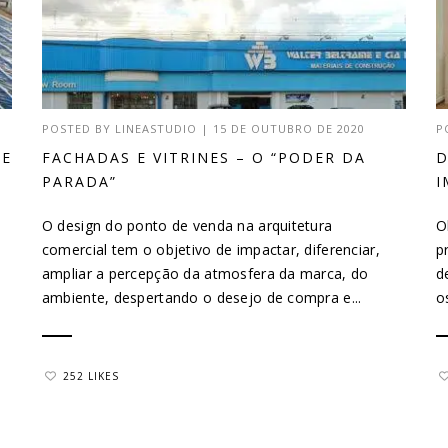
POSTED BY
LINEASTUDIO
|
15 DE OUTUBRO DE 2020
P
DE
FACHADAS E VITRINES – O “PODER DA
D
PARADA”
I
O design do ponto de venda na arquitetura
O
comercial tem o objetivo de impactar, diferenciar,
p
ampliar a percepção da atmosfera da marca, do
d
ambiente, despertando o desejo de compra e...
o
252 LIKES