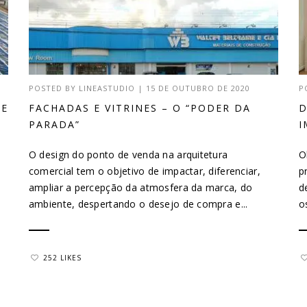
POSTED BY
LINEASTUDIO
|
15 DE OUTUBRO DE 2020
P
DE
FACHADAS E VITRINES – O “PODER DA
D
PARADA”
I
O design do ponto de venda na arquitetura
O
comercial tem o objetivo de impactar, diferenciar,
p
ampliar a percepção da atmosfera da marca, do
d
ambiente, despertando o desejo de compra e...
o
252 LIKES