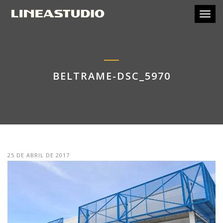
Toggl
BELTRAME-DSC_5970
25 DE ABRIL DE 2017