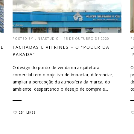
POSTED BY
LINEASTUDIO
|
15 DE OUTUBRO DE 2020
P
DE
FACHADAS E VITRINES – O “PODER DA
D
PARADA”
I
O design do ponto de venda na arquitetura
O
comercial tem o objetivo de impactar, diferenciar,
p
ampliar a percepção da atmosfera da marca, do
d
ambiente, despertando o desejo de compra e...
o
251 LIKES