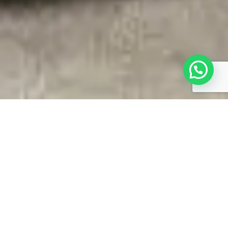
LOCAL:
CASA COR RS 2021, AV. CEARÁ, 1549, PORTO
ALEGRE/RS.
ÁREA:
50,54M²
ANO
: 2021