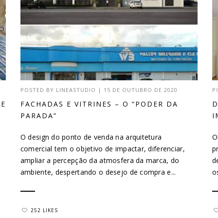
POSTED BY
LINEASTUDIO
|
15 DE OUTUBRO DE 2020
P
DE
FACHADAS E VITRINES – O “PODER DA
D
PARADA”
I
O design do ponto de venda na arquitetura
O
comercial tem o objetivo de impactar, diferenciar,
p
ampliar a percepção da atmosfera da marca, do
d
ambiente, despertando o desejo de compra e...
o
252 LIKES