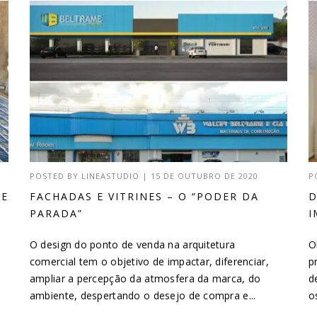
POSTED BY
LINEASTUDIO
|
15 DE OUTUBRO DE 2020
P
DE
FACHADAS E VITRINES – O “PODER DA
D
PARADA”
I
O design do ponto de venda na arquitetura
O
comercial tem o objetivo de impactar, diferenciar,
p
ampliar a percepção da atmosfera da marca, do
d
ambiente, despertando o desejo de compra e...
o