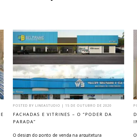
POSTED BY
LINEASTUDIO
|
15 DE OUTUBRO DE 2020
P
DE
FACHADAS E VITRINES – O “PODER DA
D
PARADA”
I
O design do ponto de venda na arquitetura
O