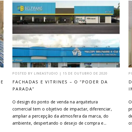
POSTED BY
LINEASTUDIO
|
15 DE OUTUBRO DE 2020
P
DE
FACHADAS E VITRINES – O “PODER DA
D
PARADA”
I
O design do ponto de venda na arquitetura
O
comercial tem o objetivo de impactar, diferenciar,
p
ampliar a percepção da atmosfera da marca, do
d
ambiente, despertando o desejo de compra e...
o