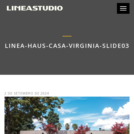
Toggl
LINEA-HAUS-CASA-VIRGINIA-SLIDE03
2 DE SETEMBRO DE 2024