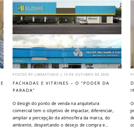
POSTED BY
LINEASTUDIO
|
15 DE OUTUBRO DE 2020
P
DE
FACHADAS E VITRINES – O “PODER DA
D
PARADA”
I
O design do ponto de venda na arquitetura
O
comercial tem o objetivo de impactar, diferenciar,
p
ampliar a percepção da atmosfera da marca, do
d
ambiente, despertando o desejo de compra e...
o