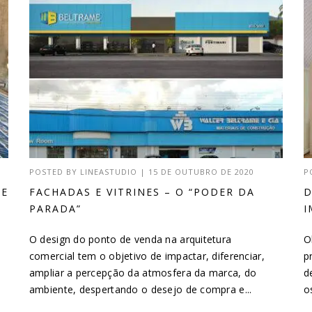
POSTED BY
LINEASTUDIO
|
15 DE OUTUBRO DE 2020
P
DE
FACHADAS E VITRINES – O “PODER DA
D
PARADA”
I
O design do ponto de venda na arquitetura
O
comercial tem o objetivo de impactar, diferenciar,
p
ampliar a percepção da atmosfera da marca, do
d
ambiente, despertando o desejo de compra e...
o