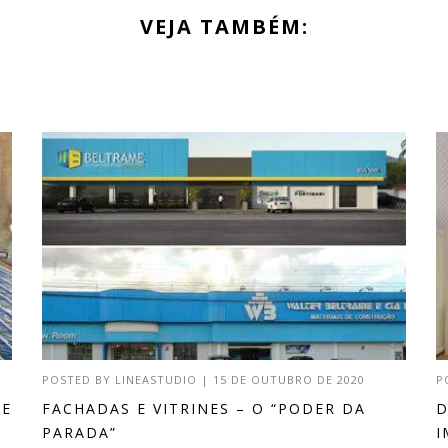
VEJA TAMBÉM:
POSTED BY
LINEASTUDIO
|
15 DE OUTUBRO DE 2020
P
DE
FACHADAS E VITRINES – O “PODER DA
D
PARADA”
I