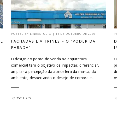
POSTED BY
LINEASTUDIO
|
15 DE OUTUBRO DE 2020
P
DE
FACHADAS E VITRINES – O “PODER DA
D
PARADA”
I
O design do ponto de venda na arquitetura
O
comercial tem o objetivo de impactar, diferenciar,
p
ampliar a percepção da atmosfera da marca, do
d
ambiente, despertando o desejo de compra e...
o
252 LIKES