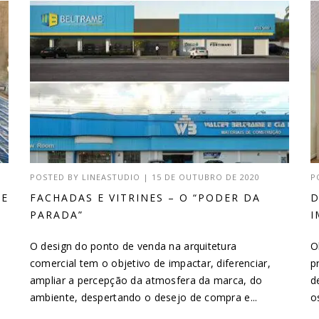
POSTED BY
LINEASTUDIO
|
15 DE OUTUBRO DE 2020
P
DE
FACHADAS E VITRINES – O “PODER DA
D
PARADA”
I
O design do ponto de venda na arquitetura
O
comercial tem o objetivo de impactar, diferenciar,
p
ampliar a percepção da atmosfera da marca, do
d
ambiente, despertando o desejo de compra e...
o