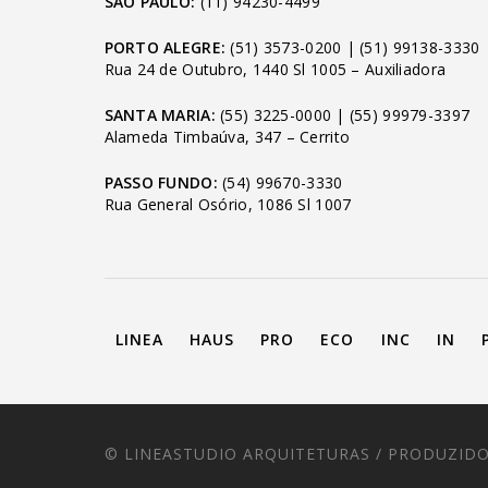
SÃO PAULO:
(11) 94230-4499
PORTO ALEGRE:
(51) 3573-0200
|
(51) 99138-3330
Rua 24 de Outubro, 1440 Sl 1005 – Auxiliadora
SANTA MARIA:
(55) 3225-0000
|
(55) 99979-3397
Alameda Timbaúva, 347 – Cerrito
PASSO FUNDO:
(54) 99670-3330
Rua General Osório, 1086 Sl 1007
LINEA
HAUS
PRO
ECO
INC
IN
© LINEASTUDIO ARQUITETURAS /
PRODUZIDO