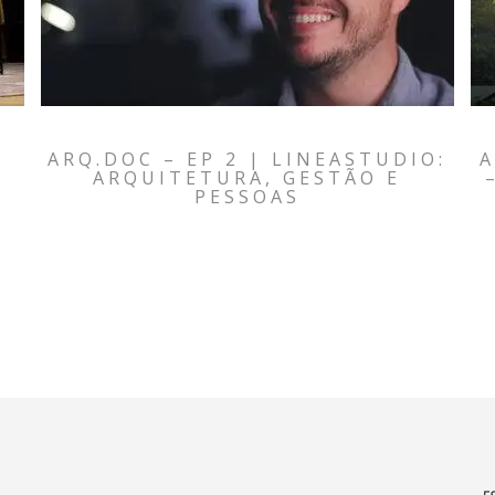
ARQ.DOC – EP 2 | LINEASTUDIO:
A
ARQUITETURA, GESTÃO E
PESSOAS