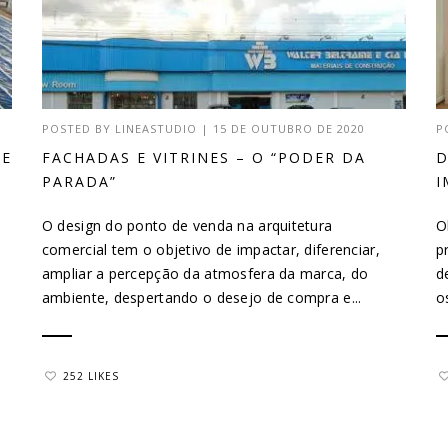
POSTED BY
LINEASTUDIO
|
15 DE OUTUBRO DE 2020
P
DE
FACHADAS E VITRINES – O “PODER DA
D
PARADA”
I
O design do ponto de venda na arquitetura
O
comercial tem o objetivo de impactar, diferenciar,
p
ampliar a percepção da atmosfera da marca, do
d
ambiente, despertando o desejo de compra e...
o
252 LIKES