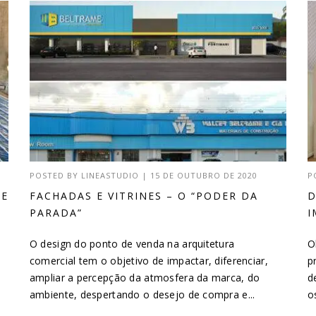
POSTED BY
LINEASTUDIO
|
15 DE OUTUBRO DE 2020
P
DE
FACHADAS E VITRINES – O “PODER DA
D
PARADA”
I
O design do ponto de venda na arquitetura
O
comercial tem o objetivo de impactar, diferenciar,
p
ampliar a percepção da atmosfera da marca, do
d
ambiente, despertando o desejo de compra e...
o