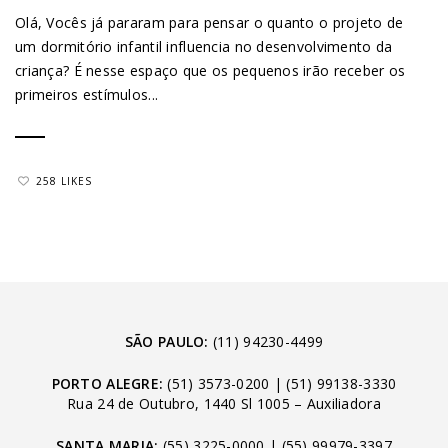
Olá, Vocês já pararam para pensar o quanto o projeto de
um dormitório infantil influencia no desenvolvimento da
criança? É nesse espaço que os pequenos irão receber os
primeiros estímulos...
258 LIKES
SÃO PAULO:
(11) 94230-4499
PORTO ALEGRE:
(51) 3573-0200
|
(51) 99138-3330
Rua 24 de Outubro, 1440 Sl 1005 – Auxiliadora
SANTA MARIA:
(55) 3225-0000
|
(55) 99979-3397