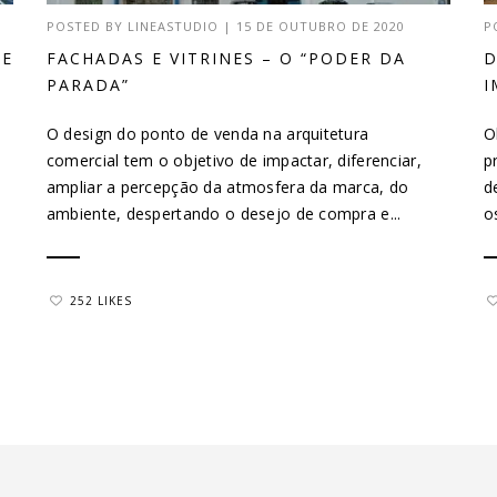
POSTED BY
LINEASTUDIO
|
15 DE OUTUBRO DE 2020
P
DE
FACHADAS E VITRINES – O “PODER DA
D
PARADA”
I
O design do ponto de venda na arquitetura
O
comercial tem o objetivo de impactar, diferenciar,
p
ampliar a percepção da atmosfera da marca, do
d
ambiente, despertando o desejo de compra e...
o
252 LIKES