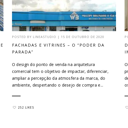
POSTED BY
LINEASTUDIO
|
15 DE OUTUBRO DE 2020
P
DE
FACHADAS E VITRINES – O “PODER DA
D
PARADA”
I
O design do ponto de venda na arquitetura
O
comercial tem o objetivo de impactar, diferenciar,
p
ampliar a percepção da atmosfera da marca, do
d
ambiente, despertando o desejo de compra e...
o
252 LIKES