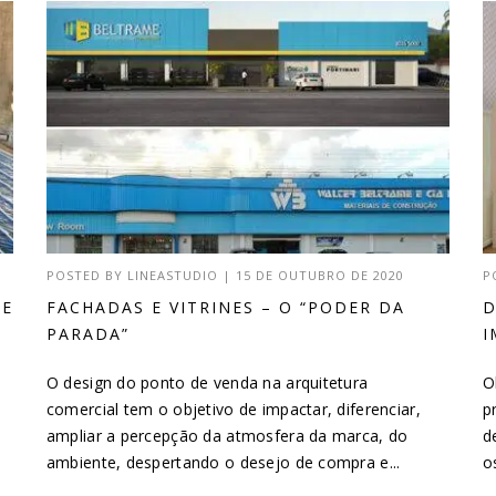
POSTED BY
LINEASTUDIO
|
15 DE OUTUBRO DE 2020
P
DE
FACHADAS E VITRINES – O “PODER DA
D
PARADA”
I
O design do ponto de venda na arquitetura
O
comercial tem o objetivo de impactar, diferenciar,
p
ampliar a percepção da atmosfera da marca, do
d
ambiente, despertando o desejo de compra e...
o