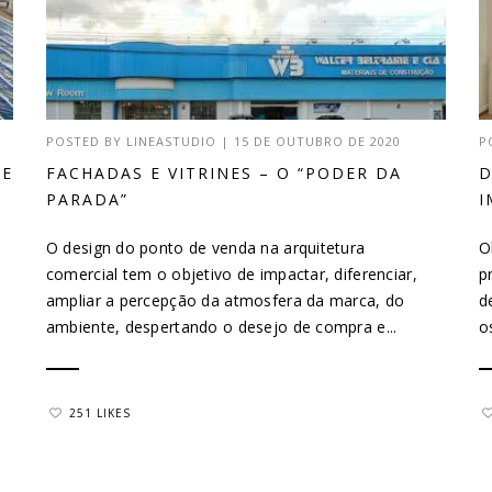
POSTED BY
LINEASTUDIO
|
15 DE OUTUBRO DE 2020
P
DE
FACHADAS E VITRINES – O “PODER DA
D
PARADA”
I
O design do ponto de venda na arquitetura
O
comercial tem o objetivo de impactar, diferenciar,
p
ampliar a percepção da atmosfera da marca, do
d
ambiente, despertando o desejo de compra e...
o
251 LIKES