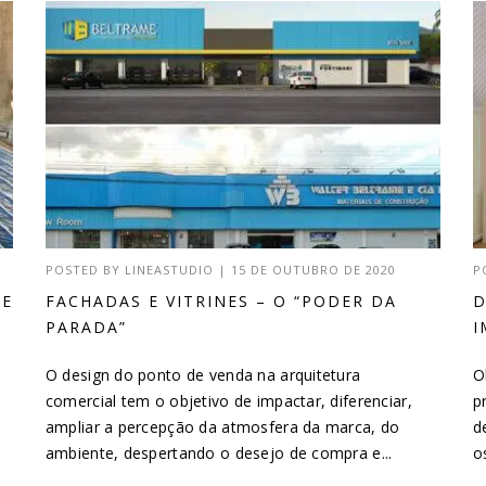
POSTED BY
LINEASTUDIO
|
15 DE OUTUBRO DE 2020
P
DE
FACHADAS E VITRINES – O “PODER DA
D
PARADA”
I
O design do ponto de venda na arquitetura
O
comercial tem o objetivo de impactar, diferenciar,
p
ampliar a percepção da atmosfera da marca, do
d
ambiente, despertando o desejo de compra e...
o