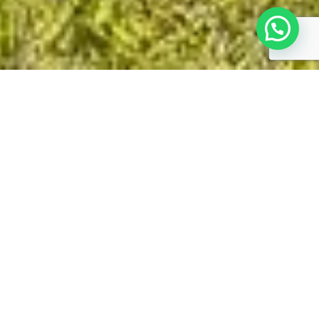
LOCAL:
SANTA MARIA/RS
PROJETO E EXECUÇÃO:
LINEASTUDIO ARQUITETURAS
ANO:
2019
/
2020