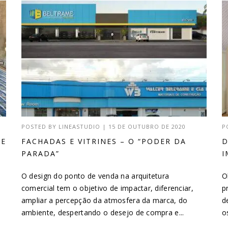
POSTED BY
LINEASTUDIO
|
15 DE OUTUBRO DE 2020
P
DE
FACHADAS E VITRINES – O “PODER DA
D
PARADA”
I
O design do ponto de venda na arquitetura
O
comercial tem o objetivo de impactar, diferenciar,
p
ampliar a percepção da atmosfera da marca, do
d
ambiente, despertando o desejo de compra e...
o